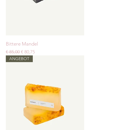
Bittere Mandel
Standardpreis
Sale-Preis
€ 85,00
€ 80,75
ANGEBOT