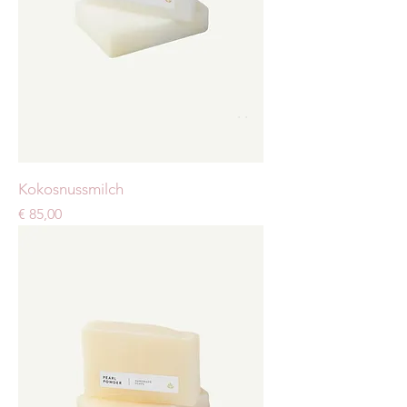
Kokosnussmilch
Preis
€ 85,00