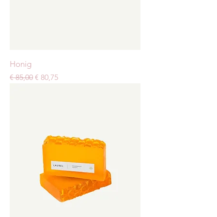
Honig
Standardpreis
Sale-Preis
€ 85,00
€ 80,75