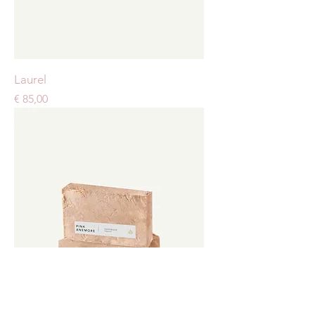
Laurel
Preis
€ 85,00